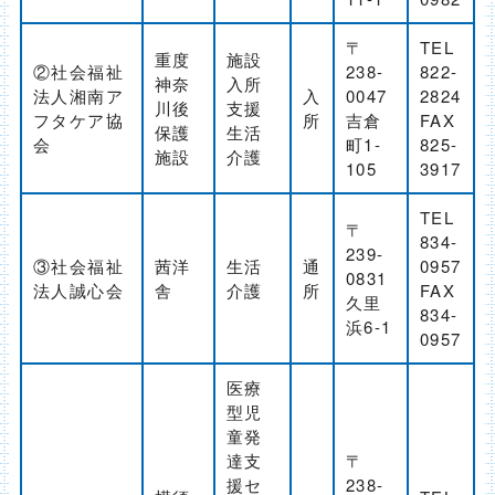
〒
TEL
重度
施設
②社会福祉
238-
822-
神奈
入所
法人湘南ア
入
0047
2824
川後
支援
フタケア協
所
吉倉
FAX
保護
生活
会
町1-
825-
施設
介護
105
3917
TEL
〒
834-
239-
③社会福祉
茜洋
生活
通
0957
0831
法人誠心会
舎
介護
所
FAX
久里
834-
浜6-1
0957
医療
型児
童発
達支
〒
援セ
238-