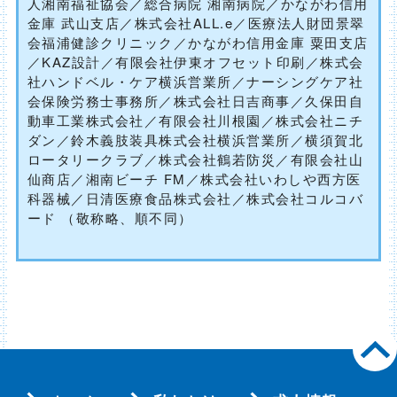
人湘南福祉協会／総合病院 湘南病院／かながわ信用
金庫 武山支店／株式会社ALL.e／医療法人財団景翠
会福浦健診クリニック／かながわ信用金庫 粟田支店
／KAZ設計／有限会社伊東オフセット印刷／株式会
社ハンドベル・ケア横浜営業所／ナーシングケア社
会保険労務士事務所／株式会社日吉商事／久保田自
動車工業株式会社／有限会社川根園／株式会社ニチ
ダン／鈴木義肢装具株式会社横浜営業所／横須賀北
ロータリークラブ／株式会社鶴若防災／有限会社山
仙商店／湘南ビーチ FM／株式会社いわしや西方医
科器械／日清医療食品株式会社／株式会社コルコバ
ード （敬称略、順不同）