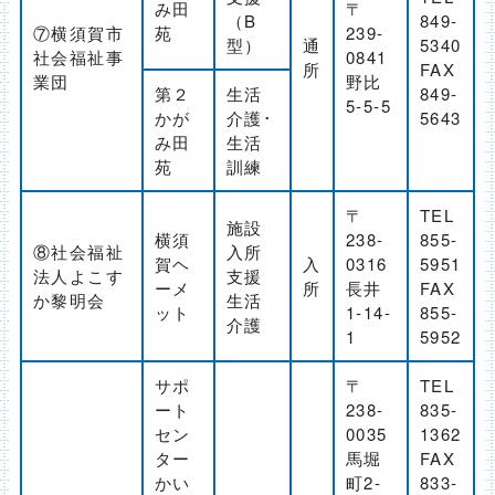
み田
〒
（B
849-
⑦横須賀市
苑
239-
型）
通
5340
社会福祉事
0841
所
FAX
業団
野比
第２
生活
849-
5-5-5
かが
介護･
5643
み田
生活
苑
訓練
〒
TEL
施設
横須
238-
855-
⑧社会福祉
入所
賀ヘ
入
0316
5951
法人よこす
支援
ーメ
所
長井
FAX
か黎明会
生活
ット
1-14-
855-
介護
1
5952
サポ
〒
TEL
ート
238-
835-
セン
0035
1362
ター
馬堀
FAX
かい
町2-
833-