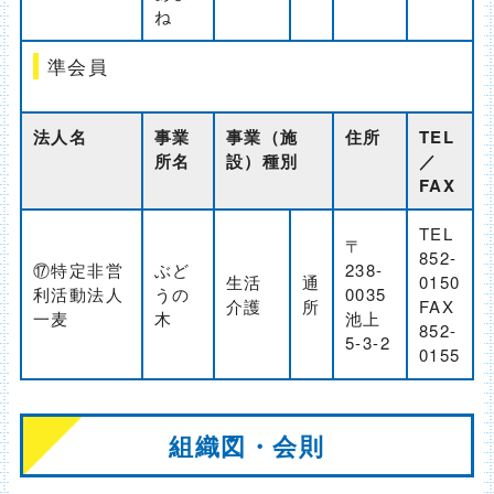
ね
準会員
法人名
事業
事業（施
住所
TEL
所名
設）種別
／
FAX
TEL
〒
852-
⑰特定非営
ぶど
238-
生活
通
0150
利活動法人
うの
0035
介護
所
FAX
一麦
木
池上
852-
5-3-2
0155
組織図・会則