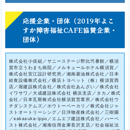
応援企業・団体（2019年よこ
すか障害福祉CAFE協賛企業・
団体）
株式会社小俣組／サニーステージ野比弐番館／横須
賀市立うわまち病院／メルキュールホテル横須賀／
株式会社安江設計研究所／湘南菱油株式会社／日本
給食設備株式会社／横浜トヨペット（株）横須賀西
店／堀建設株式会社／株式会社あんざい／株式会社
イワサワ／大成建設株式会社 横浜支店／タカノ株式
会社／日本瓦斯株式会社横須賀営業所／株式会社ウ
チダシステムズ／ホウトーベーカリ／株式会社ジャ
ストオートリーシング／日洋物産株式会社／三樹園
／sakasuka-ippo／エムエフ建設株式会社／ハーベ
スト株式会社／湘南信用金庫長沢支店／社会福祉法