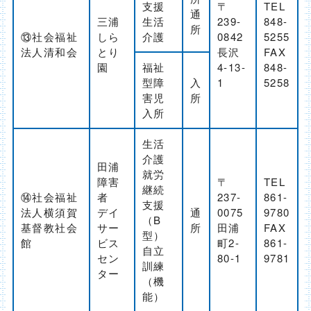
支援
〒
TEL
通
三浦
生活
239-
848-
所
⑬社会福祉
しら
介護
0842
5255
法人清和会
とり
長沢
FAX
園
福祉
4-13-
848-
型障
入
1
5258
害児
所
入所
生活
介護
田浦
就労
障害
〒
TEL
継続
⑭社会福祉
者
237-
861-
支援
法人横須賀
デイ
通
0075
9780
（B
基督教社会
サー
所
田浦
FAX
型）
館
ビス
町2-
861-
自立
セン
80-1
9781
訓練
ター
（機
能）