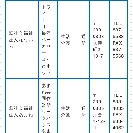
トラ
イ
Ⅰ・
〒
TEL
Ⅱ
239-
837-
⑮社会福祉
長沢
生活
通
0808
5583
法人なない
ベー
介護
所
大津
FAX
ろ
カリ
町2-
837-
ー
19-7
5568
ほっ
とホ
ット
あま
ね共
〒
TEL
同作
239-
833-
業所
⑯社会福祉
生活
通
0805
4035
ワー
法人あまね
介護
所
舟倉
FAX
クハ
1-12-
833-
ウス
１
4062
あま