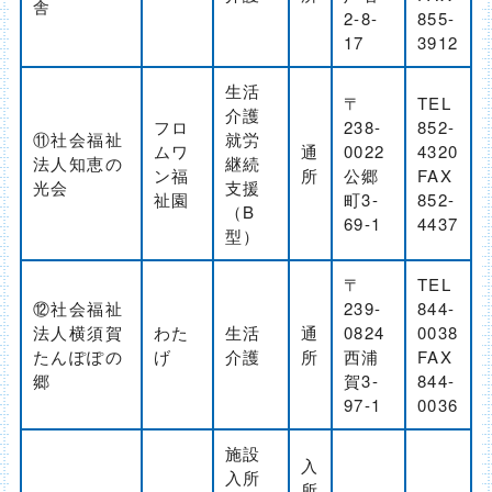
舎
2-8-
855-
17
3912
生活
〒
TEL
介護
フロ
238-
852-
⑪社会福祉
就労
ムワ
通
0022
4320
法人知恵の
継続
ン福
所
公郷
FAX
光会
支援
祉園
町3-
852-
（B
69-1
4437
型）
〒
TEL
⑫社会福祉
239-
844-
法人横須賀
わた
生活
通
0824
0038
たんぽぽの
げ
介護
所
西浦
FAX
郷
賀3-
844-
97-1
0036
施設
入
入所
所