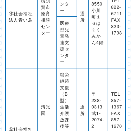
横須
TEL
ンタ
8550
賀市
822-
ー
小川
④社会福祉
療育
通
6711
町１
法人青い鳥
相談
所
FAX
医療
６は
セン
823-
型児
ぐく
ター
1798
童発
みか
達支
ん4階
援セ
ンタ
ー
就労
継続
支援
（B
〒
TEL
型）
238-
857-
清光
生活
通
0313
1367
園
介護
所
武1-
FAX
放課
2074-
857-
後等
2
1670
⑤社会福祉