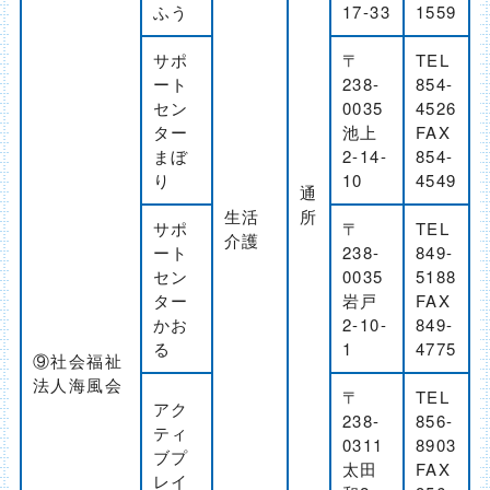
ふう
17-33
1559
サポ
〒
TEL
ート
238-
854-
セン
0035
4526
ター
池上
FAX
まぼ
2-14-
854-
り
10
4549
通
生活
所
サポ
〒
TEL
介護
ート
238-
849-
セン
0035
5188
ター
岩戸
FAX
かお
2-10-
849-
る
1
4775
⑨社会福祉
法人海風会
〒
TEL
アク
238-
856-
ティ
0311
8903
ブプ
太田
FAX
レイ