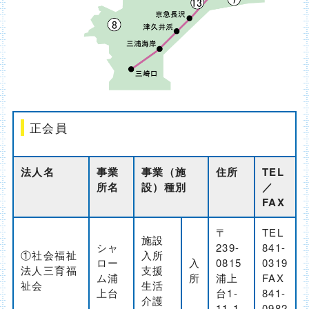
正会員
法人名
事業
事業（施
住所
TEL
所名
設）種別
／
FAX
〒
TEL
施設
シャ
239-
841-
①社会福祉
入所
ロー
入
0815
0319
法人三育福
支援
ム浦
所
浦上
FAX
祉会
生活
上台
台1-
841-
介護
11-1
0982