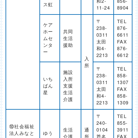
和2-
856-
ス虹
11-24
8904
〒
TEL
ケア
238-
876-
ホー
共同
0311
6611
ムセ
生活
太田
FAX
ンタ
援助
和4-
876-
ー
2213
6612
入
所
〒
TEL
施設
238-
858-
いち
入所
0311
1307
ばん
支援
太田
FAX
星
生活
和4-
858-
介護
2213
1309
〒
TEL
240-
855-
⑩社会福祉
生活
通
0104
3911
法人みなと
ゆう
介護
所
芦名
FAX