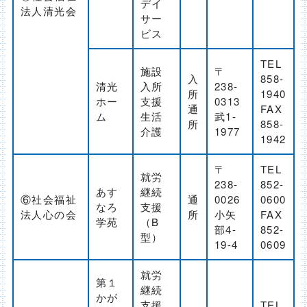
デイ
法人清光会
サー
ビス
TEL
施設
〒
入
858-
清光
入所
238-
所
1940
ホー
支援
0313
通
FAX
ム
生活
武1-
所
858-
介護
1977
1942
〒
TEL
就労
238-
852-
あす
継続
⑥社会福祉
通
0026
0600
なろ
支援
法人心の会
所
小矢
FAX
学苑
（B
部4-
852-
型）
19-4
0609
就労
第１
継続
かが
支援
TEL